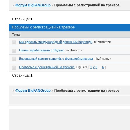
»
Форум BigFANGroup
»
Проблемы с регистрацией на трекере
Страница:
1
Проблемы с регистрацией на трекере
Тема
Как сделать международный денежный перевод?
nkzfrnomzx
Начни зарабатывать с Яндекс
nkzfrnomzx
Безопасный крипто-кошелёк с функцией миксера
nkzfrnomzx
Проблема с регистрацией на трекере
BigFAN
[
1
2
3
…
6
]
Страница:
1
»
Форум BigFANGroup
»
Проблемы с регистрацией на трекере