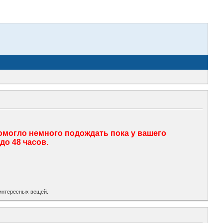
помогло немного подождать пока у вашего
до 48 часов.
х интересных вещей.