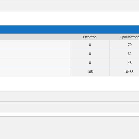
Ответов
Просмотро
0
70
0
32
0
48
165
6483