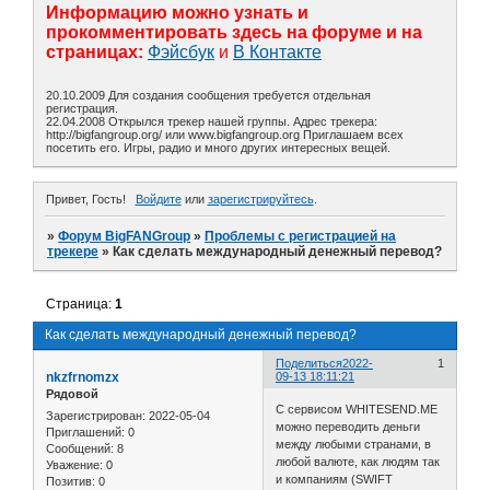
Информацию можно узнать и
прокомментировать здесь на форуме и на
страницах:
Фэйсбук
и
В Контакте
20.10.2009 Для создания сообщения требуется отдельная
регистрация.
22.04.2008 Открылся трекер нашей группы. Адрес трекера:
http://bigfangroup.org/ или www.bigfangroup.org Приглашаем всех
посетить его. Игры, радио и много других интересных вещей.
Привет, Гость!
Войдите
или
зарегистрируйтесь
.
»
Форум BigFANGroup
»
Проблемы с регистрацией на
трекере
»
Как сделать международный денежный перевод?
Страница:
1
Как сделать международный денежный перевод?
Поделиться
2022-
1
nkzfrnomzx
09-13 18:11:21
Рядовой
С сервисом WHITESEND.ME
Зарегистрирован
: 2022-05-04
можно переводить деньги
Приглашений:
0
между любыми странами, в
Сообщений:
8
любой валюте, как людям так
Уважение:
0
и компаниям (SWIFT
Позитив:
0