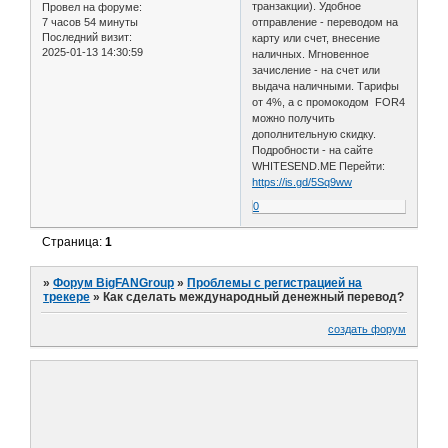
транзакции). Удобное
Провел на форуме:
7 часов 54 минуты
отправление - переводом на
Последний визит:
карту или счет, внесение
2025-01-13 14:30:59
наличных. Мгновенное
зачисление - на счет или
выдача наличными. Тарифы
от 4%, а с промокодом FOR4
можно получить
дополнительную скидку.
Подробности - на сайте
WHITESEND.ME Перейти:
https://is.gd/5Sq9ww
0
Страница:
1
»
Форум BigFANGroup
»
Проблемы с регистрацией на
трекере
»
Как сделать международный денежный перевод?
создать форум