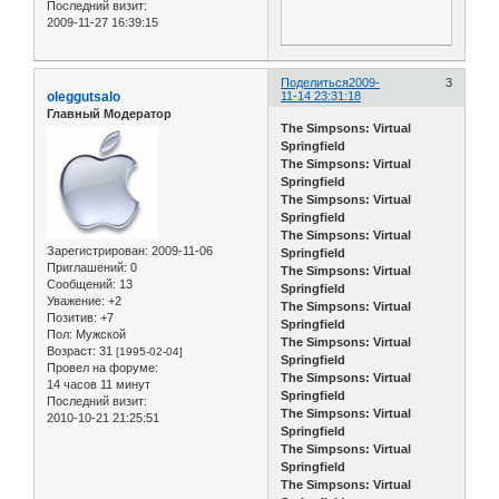
Последний визит:
2009-11-27 16:39:15
Поделиться
2009-
3
oleggutsalo
11-14 23:31:18
Главный Модератор
The Simpsons: Virtual
Springfield
The Simpsons: Virtual
Springfield
The Simpsons: Virtual
Springfield
The Simpsons: Virtual
Зарегистрирован
: 2009-11-06
Springfield
Приглашений:
0
The Simpsons: Virtual
Сообщений:
13
Springfield
Уважение:
+2
The Simpsons: Virtual
Позитив:
+7
Springfield
Пол:
Мужской
The Simpsons: Virtual
Возраст:
31
[1995-02-04]
Springfield
Провел на форуме:
The Simpsons: Virtual
14 часов 11 минут
Springfield
Последний визит:
The Simpsons: Virtual
2010-10-21 21:25:51
Springfield
The Simpsons: Virtual
Springfield
The Simpsons: Virtual