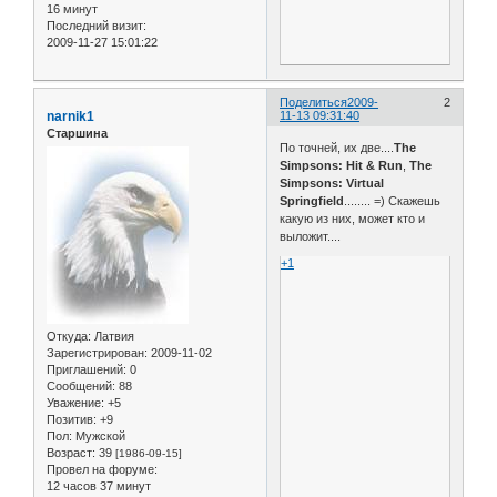
16 минут
Последний визит:
2009-11-27 15:01:22
Поделиться
2009-
2
narnik1
11-13 09:31:40
Старшина
По точней, их две....
The
Simpsons: Hit & Run
,
The
Simpsons: Virtual
Springfield
........ =) Скажешь
какую из них, может кто и
выложит....
+1
Откуда:
Латвия
Зарегистрирован
: 2009-11-02
Приглашений:
0
Сообщений:
88
Уважение:
+5
Позитив:
+9
Пол:
Мужской
Возраст:
39
[1986-09-15]
Провел на форуме:
12 часов 37 минут