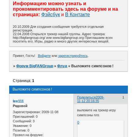
Информацию можно узнать и
прокомментировать здесь на форуме и на
страницах:
Фэйсбук
и
В Контакте
20.10.2009 Для создания сообщения требуется отдельная
регистрация.
22.04.2008 Открылся трекер нашей группы. Адрес трекера:
http://bigfangroup.org/ или www.bigfangroup.org Приглашаем всех
посетить его. Игры, радио и много других интересных вещей.
Привет, Гость!
Войдите
или
зарегистрируйтесь
.
»
Форум BigFANGroup
»
Флуд
»
Выложите симпсонов !
Страница:
1
Выложите симпсонов !
Поделиться
2009-
1
lex111
11-12 20:16:35
Рядовой
выложите на трекер игру
Зарегистрирован
: 2009-11-08
симпсоны плз
Приглашений:
0
Сообщений:
3
0
Уважение:
0
Позитив:
0
Провел на форуме: