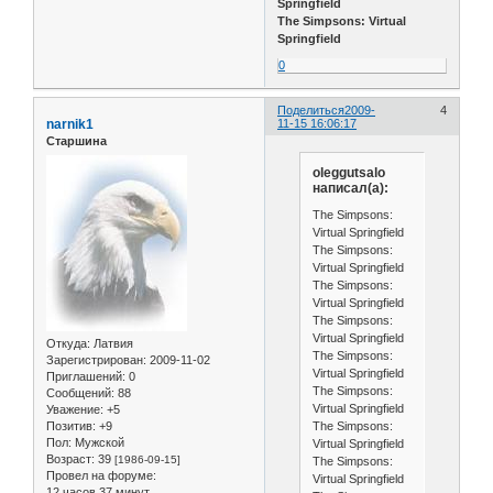
Springfield
The Simpsons: Virtual
Springfield
0
Поделиться
2009-
4
narnik1
11-15 16:06:17
Старшина
oleggutsalo
написал(а):
The Simpsons:
Virtual Springfield
The Simpsons:
Virtual Springfield
The Simpsons:
Virtual Springfield
The Simpsons:
Virtual Springfield
Откуда:
Латвия
The Simpsons:
Зарегистрирован
: 2009-11-02
Virtual Springfield
Приглашений:
0
The Simpsons:
Сообщений:
88
Virtual Springfield
Уважение:
+5
The Simpsons:
Позитив:
+9
Пол:
Мужской
Virtual Springfield
Возраст:
39
[1986-09-15]
The Simpsons:
Провел на форуме:
Virtual Springfield
12 часов 37 минут