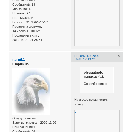
Приглашений:
0
Сообщений:
13
Уважение:
+2
Позитив:
+7
Пол:
Мужской
Возраст:
31
[1995-02-04]
Провел на форуме:
14 часов 11 минут
Последний визит:
2010-10-21 21:25:51
Поделиться
2009-
6
narnik1
11-15 17:19:24
Старшина
oleggutsalo
написал(а):
Спасибо :tomato:
Ну я еще не выложил....
:crazy:
0
Откуда:
Латвия
Зарегистрирован
: 2009-11-02
Приглашений:
0
Сообщений:
88