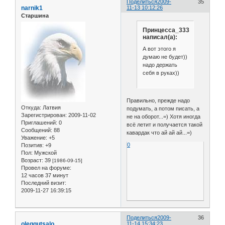
Поделиться
2009-
35
narnik1
11-13 10:12:26
Старшина
Принцесса_333
написал(а):
А вот этого я
думаю не будет))
надо держать
себя в руках))
Правильно, прежде надо
Откуда:
Латвия
подумать, а потом писать, а
Зарегистрирован
: 2009-11-02
не на оборот...=) Хотя иногда
Приглашений:
0
всё летит и получается такой
Сообщений:
88
кавардак что ай ай ай...=)
Уважение:
+5
0
Позитив:
+9
Пол:
Мужской
Возраст:
39
[1986-09-15]
Провел на форуме:
12 часов 37 минут
Последний визит:
2009-11-27 16:39:15
Поделиться
2009-
36
oleggutsalo
11-14 15:34:23