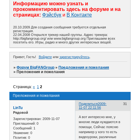
Информацию можно узнать и
прокомментировать здесь на форуме и на
страницах:
Фэйсбук
и
В Контакте
20.10.2009 Для создания сообщения требуется отдельная
регистрация.
22.04.2008 Открылся трекер нашей группы. Адрес трекера:
http://bigfangroup.org/ или www.bigfangroup.org Приглашаем всех
посетить его. Игры, радио и много других интересных вещей.
Привет, Гость!
Войдите
или
зарегистрируйтесь
.
»
Форум BigFANGroup
»
Предложения и пожелания
»
Преложения и пожелания
Страница:
«
1
2
Преложения и пожелания
Поделиться
2009-
31
LinTu
11-07 22:11:56
Рядовой
А вот интересно мне, у
Зарегистрирован
: 2009-11-07
многие люди нуждаются в
Приглашений:
0
помощи, Сейчас поясню
Сообщений:
1
например у кого то есть
Уважение:
0
видеоуроки, различные
Позитив:
0