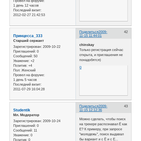
Провел на форуме:
1 день 12 часов
Последний визит:
2012-02-27 21:42:53
Поделиться
2009-
42
Принцесса_333
11-15 11:44:01
Старший сержант
chinskay
Зарегистрирован
: 2009-10-22
Только регистрация сейчас
Приглашений:
0
открыта, и приглашения не
Сообщений:
50
понадобятся)
Уважение:
+2
Позитив:
+4
0
Пол:
Женский
Провел на форуме:
1 день 5 часов
Последний визит:
2011-07-29 16:04:28
Поделиться
2009-
43
Studentik
11-15 12:12:36
Мл. Модератор
Можно сделать, чтобы поиск
Зарегистрирован
: 2009-10-24
на трекере распознавал Ё как
Приглашений:
0
Е? К примеру, при запросе
Сообщений:
11
"молодежь", поиск выдавал
Уважение:
0
бы вариант и с Ё и с Е...
Позитив:
0