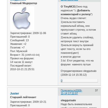
Главный Модератор
О TinyMCE
(Окно под
надписью "
:: Добавить
комментарий к релизу
")
Очень жудко глючит:
1)нельза поставить
нормальный абзац, оно
пропускает строчку, а потом
Зарегистрирован
: 2009-11-06
ставит абзац
Приглашений:
0
2)нельзя удалить спойлер,
Сообщений:
13
нетронув текст внутри
Уважение:
+2
3)нельзя вернуть прежний
Позитив:
+7
цвет тексту, если ты его
Пол:
Мужской
поменял(цвет)
Возраст:
31
[1995-02-04]
и многое другое
Провел на форуме:
З.Ы. Етот редактор, что на
14 часов 11 минут
форуме намного лутше
Последний визит:
2010-10-21 21:25:51
Отредактировано oleggutsalo
(2009-11-14 15:35:12)
0
Поделиться
2009-
37
Juster
11-14 17:11:07
Старший лейтенант
oleggutsalo
Зарегистрирован
: 2009-10-21
Надо быть внимательнее
Приглашений:
0