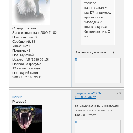
трекере
распознавал Ё
как Е? К примеру,
при запросе
"молодежь",
поиск выдавал
Откуда:
Латвия
бы вариант и с Ё
Зарегистрирован
: 2009-11-02
и с Е...
Приглашений:
0
Сообщений:
88
Уважение:
+5
Позитив:
+9
Вот это поддерживаю....=)
Пол:
Мужской
Возраст:
39
0
[1986-09-15]
Провел на форуме:
12 часов 37 минут
Последний визит:
2009-11-27 16:39:15
Поделиться
2009-
46
licher
11-15 20:36:36
Рядовой
затрахала эта всплывающая
реклама, и какой олень ее
только читает
0