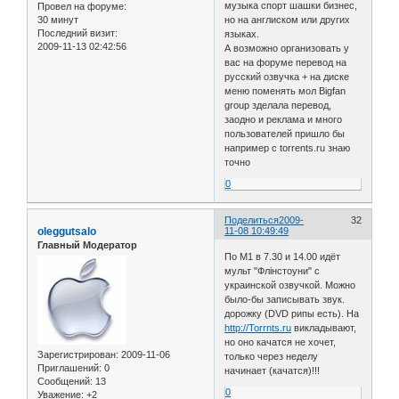
музыка спорт шашки бизнес,
Провел на форуме:
30 минут
но на англиском или других
Последний визит:
языках.
2009-11-13 02:42:56
А возможно организовать у
вас на форуме перевод на
русский озвучка + на диске
меню поменять мол Bigfan
group зделала перевод,
заодно и реклама и много
пользователей пришло бы
например с torrents.ru знаю
точно
0
Поделиться
2009-
32
oleggutsalo
11-08 10:49:49
Главный Модератор
По М1 в 7.30 и 14.00 идёт
мульт "Флінстоуни" с
украинской озвучкой. Можно
было-бы записывать звук.
дорожку (DVD рипы есть). На
http://Torrnts.ru
викладывают,
но оно качатся не хочет,
Зарегистрирован
: 2009-11-06
только через неделу
Приглашений:
0
начинает (качатся)!!!
Сообщений:
13
0
Уважение:
+2