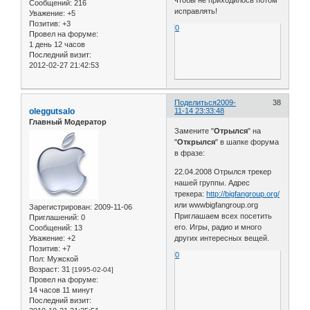
чтобы не приходилось потом
Сообщений:
216
исправлять!
Уважение:
+5
Позитив:
+3
0
Провел на форуме:
1 день 12 часов
Последний визит:
2012-02-27 21:42:53
Поделиться
2009-
38
oleggutsalo
11-14 23:33:48
Главный Модератор
Замените "
Отрылся
" на
"
Открылся
" в шапке форума
в фразе:
22.04.2008 Отрылся трекер
нашей группы. Адрес
трекера:
http://bigfangroup.org/
или wwwbigfangroup.org
Зарегистрирован
: 2009-11-06
Приглашаем всех посетить
Приглашений:
0
его. Игры, радио и много
Сообщений:
13
Уважение:
+2
других интересных вещей.
Позитив:
+7
0
Пол:
Мужской
Возраст:
31
[1995-02-04]
Провел на форуме:
14 часов 11 минут
Последний визит: