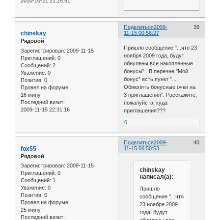
2010-10-21 21:25:51
Поделиться
2009-
39
chinskay
11-15 00:56:27
Рядовой
Пришло сообщение "...что 23
Зарегистрирован
: 2009-11-15
ноября 2009 года, будут
Приглашений:
0
обнулены все накопленные
Сообщений:
2
бонусы" . В перечне "Мой
Уважение:
0
бонус" есть пункт "...
Позитив:
0
Обменять бонусные очки на
Провел на форуме:
16 минут
3 приглашения". Расскажите,
Последний визит:
пожалуйста, куда
2009-11-15 22:31:16
приглашения???
0
Поделиться
2009-
40
fox55
11-15 06:50:53
Рядовой
Зарегистрирован
: 2009-11-15
chinskay
Приглашений:
0
написал(а):
Сообщений:
1
Уважение:
0
Пришло
Позитив:
0
сообщение "...что
Провел на форуме:
23 ноября 2009
25 минут
года, будут
Последний визит:
обнулены все