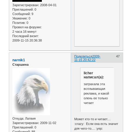
Зарегистрирован
: 2008-04-01
Приглашений:
0
Сообщений:
9
Уважение:
0
Позитив:
0
Провел на форуме:
2 часа 16 минут
Последний визит:
2009-11-15 20:36:38
Поделиться
2009-
47
narnik1
11-15 20:42:22
Старшина
licher
написал(а):
затрахала эта
всплывающая
реклама, и какой
олень ее только
читает
Откуда:
Латвия
Может кто-то и читает....
Зарегистрирован
: 2009-11-02
:crazy: Если она есть значит
Приглашений:
0
для чего-то.... :yep:
Сообщений:
88