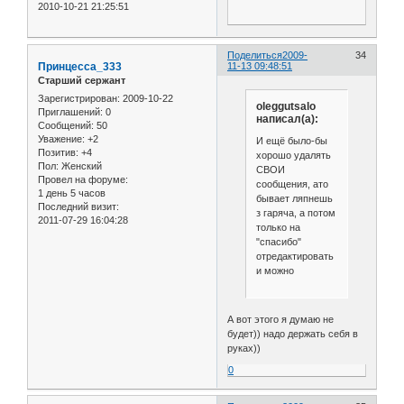
2010-10-21 21:25:51
Поделиться
2009-
34
Принцесса_333
11-13 09:48:51
Старший сержант
Зарегистрирован
: 2009-10-22
oleggutsalo
Приглашений:
0
написал(а):
Сообщений:
50
Уважение:
+2
И ещё было-бы
Позитив:
+4
хорошо удалять
Пол:
Женский
СВОИ
Провел на форуме:
сообщения, ато
1 день 5 часов
бывает ляпнешь
Последний визит:
з гаряча, а потом
2011-07-29 16:04:28
только на
"спасибо"
отредактировать
и можно
А вот этого я думаю не
будет)) надо держать себя в
руках))
0