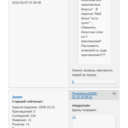
2010-03-07 07:39:48
накопленные
бонусы" . В
перечне "Мой
бонус" есть
пункт "...
Обменять
бонусные очки
на 3
приглашения".
Расскажите,
пожалуйста, куда
приглашения???
Значит, можешь пригласить
людей на трекер.
0
Поделиться
2009-
41
Juster
11-15 10:36:11
Старший лейтенант
oleggutsalo
Зарегистрирован
: 2009-10-21
Шапку поправил.
Приглашений:
0
Сообщений:
216
+1
Уважение:
+5
Позитив:
+3