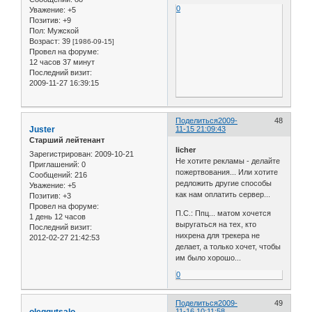
0
Уважение:
+5
Позитив:
+9
Пол:
Мужской
Возраст:
39
[1986-09-15]
Провел на форуме:
12 часов 37 минут
Последний визит:
2009-11-27 16:39:15
Поделиться
2009-
48
Juster
11-15 21:09:43
Старший лейтенант
licher
Зарегистрирован
: 2009-10-21
Не хотите рекламы - делайте
Приглашений:
0
пожертвования... Или хотите
Сообщений:
216
редложить другие способы
Уважение:
+5
как нам оплатить сервер...
Позитив:
+3
Провел на форуме:
П.С.: Ппц... матом хочется
1 день 12 часов
выругаться на тех, кто
Последний визит:
нихрена для трекера не
2012-02-27 21:42:53
делает, а только хочет, чтобы
им было хорошо...
0
Поделиться
2009-
49
oleggutsalo
11-16 10:11:58