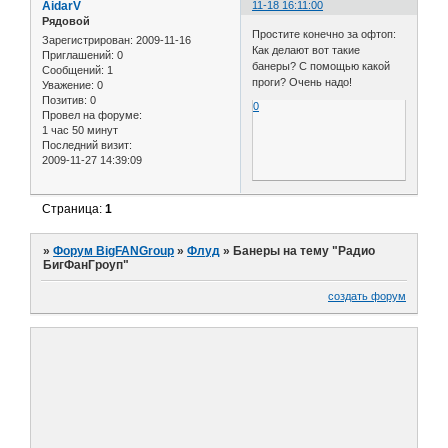
AidarV
11-18 16:11:00
Рядовой
Простите конечно за офтоп:
Зарегистрирован
: 2009-11-16
Как делают вот такие
Приглашений:
0
банеры? С помощью какой
Сообщений:
1
проги? Очень надо!
Уважение:
0
Позитив:
0
0
Провел на форуме:
1 час 50 минут
Последний визит:
2009-11-27 14:39:09
Страница:
1
»
Форум BigFANGroup
»
Флуд
»
Банеры на тему "Радио
БигФанГроуп"
создать форум