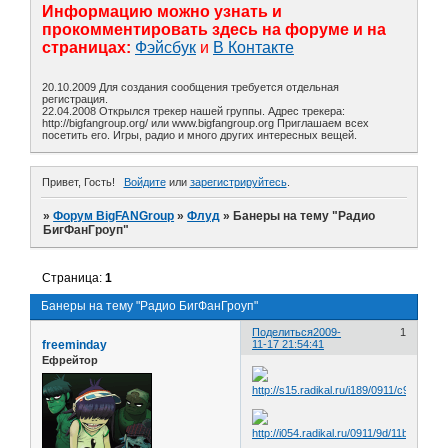
Информацию можно узнать и
прокомментировать здесь на форуме и на
страницах:
Фэйсбук
и
В Контакте
20.10.2009 Для создания сообщения требуется отдельная
регистрация.
22.04.2008 Открылся трекер нашей группы. Адрес трекера:
http://bigfangroup.org/ или www.bigfangroup.org Приглашаем всех
посетить его. Игры, радио и много других интересных вещей.
Привет, Гость!
Войдите
или
зарегистрируйтесь
.
»
Форум BigFANGroup
»
Флуд
»
Банеры на тему "Радио
БигФанГроуп"
Страница:
1
Банеры на тему "Радио БигФанГроуп"
Поделиться
2009-
1
freeminday
11-17 21:54:41
Ефрейтор