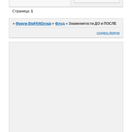
Страница:
1
»
Форум BigFANGroup
»
Флуд
»
Знаменитости ДО и ПОСЛЕ
создать форум