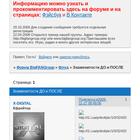
Информацию можно узнать и
прокомментировать здесь на форуме и на
страницах:
Фэйсбук
и
В Контакте
20.10.2009 Для создания сообщения требуется отдельная
регистрация.
22.04.2008 Открылся трекер нашей группы. Адрес трекера:
http://bigfangroup.org/ или www.bigfangroup.org Приглашаем всех
посетить его. Игры, радио и много других интересных вещей.
Привет, Гость!
Войдите
или
зарегистрируйтесь
.
»
Форум BigFANGroup
»
Флуд
»
Знаменитости ДО и ПОСЛЕ
Страница:
1
Знаменитости ДО и ПОСЛЕ
Поделиться
2009-
1
X-DIGITAL
11-27 08:49:06
Ефрейтор