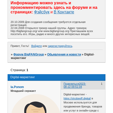
Информацию можно узнать и
прокомментировать здесь на форуме и на
страницах:
Фэйсбук
и
В Контакте
20.10.2009 Для создания сообщения требуется отдельная
регистрация.
22.04.2008 Открылся трекер нашей группы. Адрес трекера:
http://bigfangroup.org/ или www.bigfangroup.org Приглашаем всех
посетить его. Игры, радио и много других интересных вещей.
Привет, Гость!
Войдите
или
зарегистрируйтесь
.
»
Форум BigFANGroup
»
Обьявления и новости
»
Digital-
маркетинг
Страница:
1
Digital-маркетинг
Поделиться
2023-
1
Ia.Ponom
08-22 09:51:04
Младший сержант
Digital-маркетинг -
https://skobeeff.digital/
в
Москве используется для
продвижения бренда, товаров
или услуг в онлайн-среде с