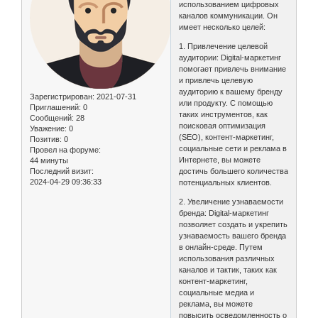
использованием цифровых
каналов коммуникации. Он
имеет несколько целей:
1. Привлечение целевой
аудитории: Digital-маркетинг
помогает привлечь внимание
и привлечь целевую
аудиторию к вашему бренду
Зарегистрирован
: 2021-07-31
или продукту. С помощью
Приглашений:
0
таких инструментов, как
Сообщений:
28
поисковая оптимизация
Уважение:
0
(SEO), контент-маркетинг,
Позитив:
0
социальные сети и реклама в
Провел на форуме:
Интернете, вы можете
44 минуты
Последний визит:
достичь большего количества
2024-04-29 09:36:33
потенциальных клиентов.
2. Увеличение узнаваемости
бренда: Digital-маркетинг
позволяет создать и укрепить
узнаваемость вашего бренда
в онлайн-среде. Путем
использования различных
каналов и тактик, таких как
контент-маркетинг,
социальные медиа и
реклама, вы можете
повысить осведомленность о