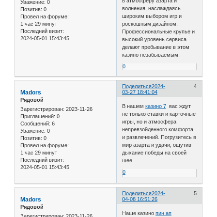
в атмосферу азарта и
Уважение:
0
волнения, наслаждаясь
Позитив:
0
широким выбором игр и
Провел на форуме:
1 час 29 минут
роскошным дизайном.
Последний визит:
Профессиональные крупье и
2024-05-01 15:43:45
высокий уровень сервиса
делают пребывание в этом
казино незабываемым.
0
Поделиться
2024-
4
Madors
03-27 18:41:04
Рядовой
В нашем
казино 7
вас ждут
Зарегистрирован
: 2023-11-26
не только ставки и карточные
Приглашений:
0
игры, но и атмосфера
Сообщений:
6
непревзойденного комфорта
Уважение:
0
и развлечений. Погрузитесь в
Позитив:
0
мир азарта и удачи, ощутив
Провел на форуме:
1 час 29 минут
дыхание победы на своей
Последний визит:
шее.
2024-05-01 15:43:45
0
Поделиться
2024-
5
Madors
04-08 16:51:26
Рядовой
Наше казино
пин ап
Зарегистрирован
: 2023-11-26