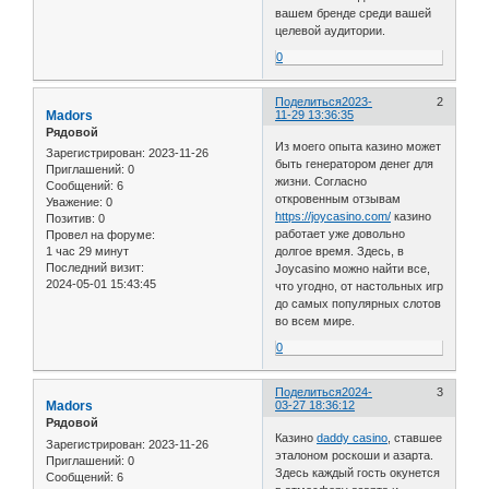
вашем бренде среди вашей
целевой аудитории.
0
Поделиться
2023-
2
Madors
11-29 13:36:35
Рядовой
Из моего опыта казино может
Зарегистрирован
: 2023-11-26
быть генератором денег для
Приглашений:
0
жизни. Согласно
Сообщений:
6
откровенным отзывам
Уважение:
0
https://joycasino.com/
казино
Позитив:
0
работает уже довольно
Провел на форуме:
1 час 29 минут
долгое время. Здесь, в
Последний визит:
Joycasino можно найти все,
2024-05-01 15:43:45
что угодно, от настольных игр
до самых популярных слотов
во всем мире.
0
Поделиться
2024-
3
Madors
03-27 18:36:12
Рядовой
Казино
daddy casino
, ставшее
Зарегистрирован
: 2023-11-26
эталоном роскоши и азарта.
Приглашений:
0
Здесь каждый гость окунется
Сообщений:
6