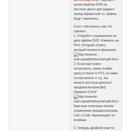
копию файлов DVD на
жестком диске для каждого
перед обработкой т.к. файлы
будут заменены.
А вот собственно, как это
сделать:
1. Откройте сохраненные на
диск файлы DVD. Кликните на
PGC (Program Chain),
который является фильмом.
2. Если вам нужно
посмотреть, какие ячейки
присутствуют в VTS, по каим
лучше резать и т.д., вы
можете воспользоваться
предпросмотром:[list]
Нажмите Ctrl+P
Красным отмечены кнопки
управления предпросмотром.
Cell- и Cell+ перемещают по
ячейкам.
3. Тепрерь двойной клик по