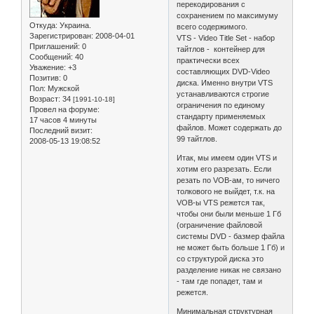
перекодирования с
сохранением по максимуму
Откуда:
Украина.
всего содержимого.
Зарегистрирован
: 2008-04-01
VTS - Video Title Set - набор
Приглашений:
0
тайтлов - контейнер для
Сообщений:
40
практически всех
Уважение:
+3
составляющих DVD-Video
Позитив:
0
диска. Именно внутри VTS
Пол:
Мужской
устанавливаются строгие
Возраст:
34
[1991-10-18]
ограничения по единому
Провел на форуме:
стандарту применяемых
17 часов 4 минуты
файлов. Может содержать до
Последний визит:
99 тайтлов.
2008-05-13 19:08:52
Итак, мы имеем один VTS и
хотим его разрезать. Если
резать по VOB-ам, то ничего
толкового не выйдет, т.к. на
VOB-ы VTS режется так,
чтобы они были меньше 1 Гб
(ограничение файловой
системы DVD - базмер файла
не может быть больше 1 Гб) и
со структурой диска это
разделение никак не связано
- там где попадет, там и
режется.
Минимальная структурная