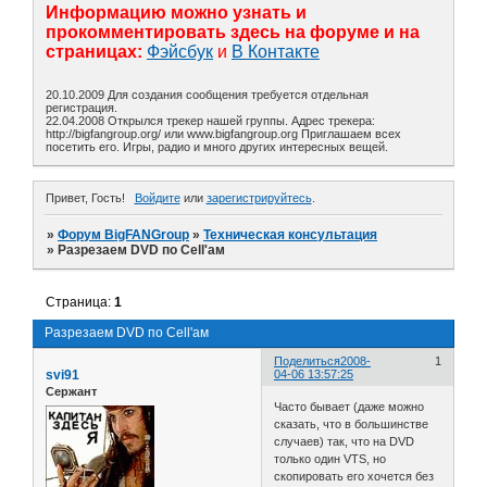
Информацию можно узнать и
прокомментировать здесь на форуме и на
страницах:
Фэйсбук
и
В Контакте
20.10.2009 Для создания сообщения требуется отдельная
регистрация.
22.04.2008 Открылся трекер нашей группы. Адрес трекера:
http://bigfangroup.org/ или www.bigfangroup.org Приглашаем всех
посетить его. Игры, радио и много других интересных вещей.
Привет, Гость!
Войдите
или
зарегистрируйтесь
.
»
Форум BigFANGroup
»
Техническая консультация
»
Разрезаем DVD по Cell'ам
Страница:
1
Разрезаем DVD по Cell'ам
Поделиться
2008-
1
svi91
04-06 13:57:25
Сержант
Часто бывает (даже можно
сказать, что в большинстве
случаев) так, что на DVD
только один VTS, но
скопировать его хочется без