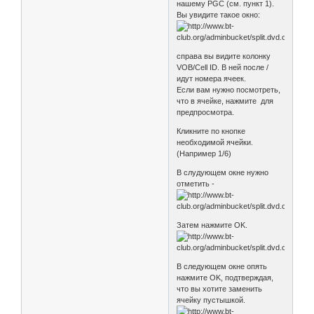
нашему PGC (см. пункт 1).
Вы увидите такое окно:
справа вы видите колонку
VOB/Cell ID. В ней после /
идут номера ячеек.
Если вам нужно посмотреть,
что в ячейке, нажмите для
предпросмотра.
Кликните по кнопке
необходимой ячейки.
(Например 1/6)
В слудующем окне нужно
отметить -
Затем нажмите OK.
В следующем окне опять
нажмите OK, подтверждая,
что вы хотите заменить
ячейку пустышкой.