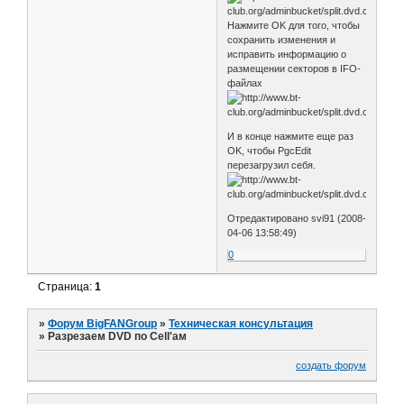
Нажмите OK для того, чтобы
сохранить изменения и
исправить информацию о
размещении секторов в IFO-
файлах
И в конце нажмите еще раз
OK, чтобы PgcEdit
перезагрузил себя.
Отредактировано svi91 (2008-
04-06 13:58:49)
0
Страница:
1
»
Форум BigFANGroup
»
Техническая консультация
»
Разрезаем DVD по Cell'ам
создать форум