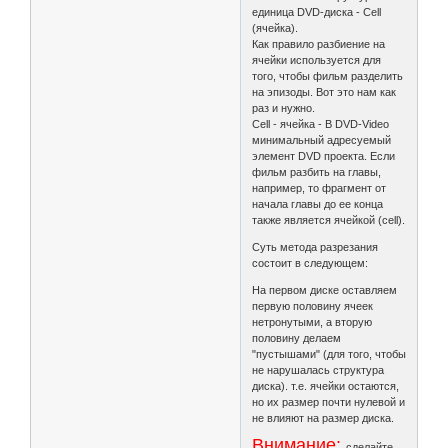
единица DVD-диска - Cell
(ячейка).
Как правило разбиение на
ячейки используется для
того, чтобы фильм разделить
на эпизоды. Вот это нам как
раз и нужно.
Cell - ячейка - В DVD-Video
минимальный адресуемый
элемент DVD проекта. Если
фильм разбить на главы,
например, то фрагмент от
начала главы до ее конца
также является ячейкой (cell).
Суть метода разрезания
состоит в следующем:
На первом диске оставляем
первую половину ячеек
нетронутыми, а вторую
половину делаем
"пустышами" (для того, чтобы
не нарушалась структура
диска). т.е. ячейки остаются,
но их размер почти нулевой и
не влияют на размер диска.
Внимание:
сделайте