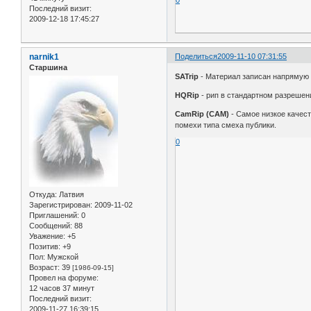
Последний визит:
2009-12-18 17:45:27
narnik1
Поделиться
2009-11-10 07:31:55
Старшина
SATrip
- Материал записан напрямую с
HQRip
- рип в стандартном разрешен
CamRip (CAM)
- Самое низкое качест
помехи типа смеха публики.
0
Откуда:
Латвия
Зарегистрирован
: 2009-11-02
Приглашений:
0
Сообщений:
88
Уважение:
+5
Позитив:
+9
Пол:
Мужской
Возраст:
39
[1986-09-15]
Провел на форуме:
12 часов 37 минут
Последний визит:
2009-11-27 16:39:15