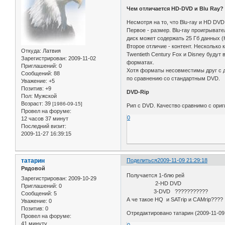
Чем отличается HD-DVD и Blu Ray?
Несмотря на то, что Blu-ray и HD DV
Первое - размер. Blu-ray проигрыват
диск может содержать 25 Гб данных (
Второе отличие - контент. Несколько 
Откуда:
Латвия
Twentieth Century Fox и Disney будут
Зарегистрирован
: 2009-11-02
форматах.
Приглашений:
0
Хотя форматы несовместимы друг с др
Сообщений:
88
по сравнению со стандартным DVD.
Уважение:
+5
Позитив:
+9
DVD-Rip
Пол:
Мужской
Возраст:
39
[1986-09-15]
Рип с DVD. Качество сравнимо с ори
Провел на форуме:
0
12 часов 37 минут
Последний визит:
2009-11-27 16:39:15
татарин
Поделиться
2009-11-09 21:29:18
Рядовой
Получается 1-блю рей
Зарегистрирован
: 2009-10-29
2-HD DVD
Приглашений:
0
3-DVD ???????????
Сообщений:
5
А че такое HQ и SATrip и CAMrip????
Уважение:
0
Позитив:
0
Отредактировано татарин (2009-11-09 
Провел на форуме:
41 минуту
0