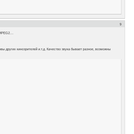
9
MPEG2....
ы других кинозрителей и.т.д. Качество звука бывает разное, возможны