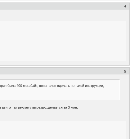
4
5
ерия была 400 мегабайт, попытался сделать по такой инструкции,
ави..я так рекламу вырезаю..делается за 3 мин.