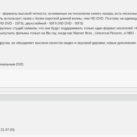
D - форматы высокой четкости, основанные на технологии синего лазера, есть несколь
ель использует лазер с более короткой длиной волны, чем HD DVD. Поэтому на едини
HD DVD - 15Гб), двухслойный - 50Гб (HD DVD - 30Гб)
крупных студий заявили, что они будут поддерживать только один формат носителей. На
 выпускать фильмы только на Blu-ray, когда как Warner Bros., Universal Pictures, и HB
угом, их обьединяет высокое качество видео и звуковой дорожки, новые дополнения 
гинальным DVD.
21:47:33)