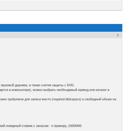
1
вуковой дорожки, а также снятия защиты с DVD.
ится в компьютере), можно выбрать необходимый привод или каталог в
но требуемое для записи место (required diskspace) и свободный объем на
кий пожарный ставим с запасом - к примеру, 10000Мб.