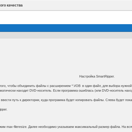
ого качества
Настройка SmartRipper.
о, чтобы объединить файлы с расширением *.VOB в один файл, для выбора нужной з
тически находит DVD-носитель. Если программа ошиблась (или DVD-носитель наход
сти путь к директории, куда программа будет копировать файлы. Слева будет показа
pper.
жим max-fileresize. Далее необходимо указываем максимальный размер файла. На вся