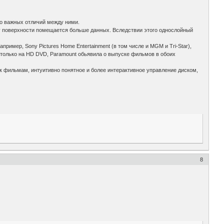
ко важных отличий между ними.
цу поверхности помещается больше данных. Вследствии этого однослойный
пример, Sony Pictures Home Entertainment (в том числе и MGM и Tri-Star),
O - только на HD DVD, Paramount обьявила о выпуске фильмов в обоих
к фильмам, интуитивно понятное и более интерактивное управление диском,
8