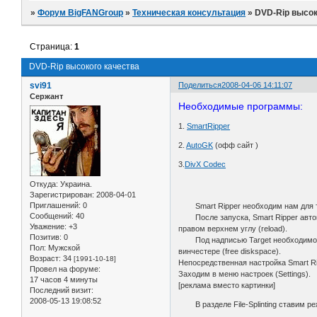
»
Форум BigFANGroup
»
Техническая консультация
»
DVD-Rip высок
Страница:
1
DVD-Rip высокого качества
svi91
Поделиться
2008-04-06 14:11:07
Сержант
Необходимые программы:
1.
SmartRipper
2.
AutoGK
(офф сайт )
3.
DivX Codec
Откуда:
Украина.
Зарегистрирован
: 2008-04-01
Приглашений:
0
Smart Ripper необходим нам для тог
Сообщений:
40
После запуска, Smart Ripper автома
Уважение:
+3
правом верхнем углу (reload).
Позитив:
0
Под надписью Target необходимо вве
Пол:
Мужской
винчестере (free diskspace).
Возраст:
34
[1991-10-18]
Непосредственная настройка Smart Ri
Провел на форуме:
Заходим в меню настроек (Settings).
17 часов 4 минуты
[реклама вместо картинки]
Последний визит:
2008-05-13 19:08:52
В разделе File-Splinting ставим ре