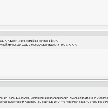
тах?????Какой из них самый качественный????
блю рей это походу ваще самая лучшая отдельная тема???????
хранить большие обьемы информации и воспроизводить высококачественные изображен
тается более тонким лазером, чем обычные DVD, что позволяет хранить в пять раз бол