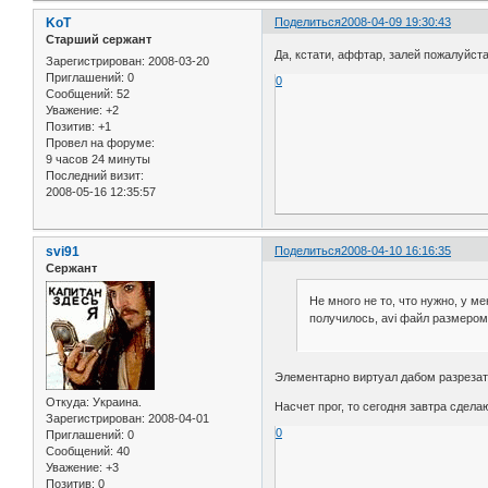
KoT
Поделиться
2008-04-09 19:30:43
Старший сержант
Да, кстати, аффтар, залей пожалуйста
Зарегистрирован
: 2008-03-20
Приглашений:
0
0
Сообщений:
52
Уважение:
+2
Позитив:
+1
Провел на форуме:
9 часов 24 минуты
Последний визит:
2008-05-16 12:35:57
svi91
Поделиться
2008-04-10 16:16:35
Сержант
Не много не то, что нужно, у м
получилось, avi файл размером 4
Элементарно виртуал дабом разрезать
Откуда:
Украина.
Насчет прог, то сегодня завтра сделаю
Зарегистрирован
: 2008-04-01
0
Приглашений:
0
Сообщений:
40
Уважение:
+3
Позитив:
0