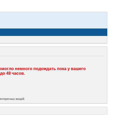
помогло немного подождать пока у вашего
до 48 часов.
х интересных вещей.