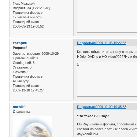
Пол:
Мужской
Возраст:
34
[1991-10-18]
Провел на форуме:
17 часов 4 минуты
Последний визит:
2008-05-13 19:08:52
татарин
Поделиться
2009-11-06 16:22:35
Рядовой
Кто нить объясните разницу в форма
Зарегистрирован
: 2009-10-29
HDrip, DVDrip и HQ video?????Ну и 
Приглашений:
0
Сообщений:
5
0
Уважение:
0
Позитив:
0
Провел на форуме:
41 минуту
Последний визит:
2009-12-18 17:45:27
narnik1
Поделиться
2009-11-09 10:35:53
Старшина
Что такое Blu Ray?
Blu Ray – новый формат, способный 
состоит из более плотных слоев и чи
двухслойном.