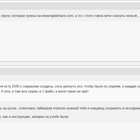
 проги, которые нужны на wwwrapidshare.com, а то с этого говна ниче скачать нельзя...
еня есть DVD с сериалом солдаты, хочу рипнуть его, чтобы было по сериям, и каждая с
 гига, и там все серии, в 1 файл, а меня такое не прёт
 на куски...отмечаеш таймером отрезок нужный тебе и клацаещ сохранить в исходном 
..как и инструкции, запарки на учебе были.