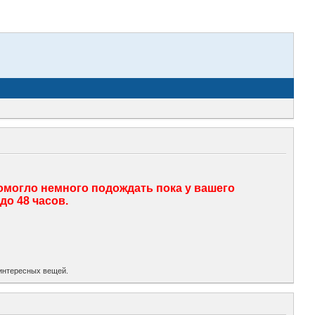
помогло немного подождать пока у вашего
до 48 часов.
х интересных вещей.