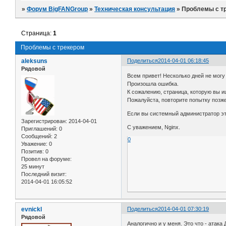
»
Форум BigFANGroup
»
Техническая консультация
»
Проблемы с т
Страница:
1
Проблемы с трекером
aleksuns
Поделиться
2014-04-01 06:18:45
Рядовой
Всем привет! Несколько дней не могу
Произошла ошибка.
К сожалению, страница, которую вы 
Пожалуйста, повторите попытку позже
Если вы системный администратор эт
Зарегистрирован
: 2014-04-01
С уважением, Nginx.
Приглашений:
0
Сообщений:
2
0
Уважение:
0
Позитив:
0
Провел на форуме:
25 минут
Последний визит:
2014-04-01 16:05:52
evnickl
Поделиться
2014-04-01 07:30:19
Рядовой
Аналогично и у меня. Это что - атака